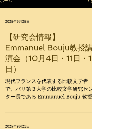
ホーム
2025年9月25日
【研究会情報】
Emmanuel Bouju教授講
演会（10月4日・11日・17
日）
現代フランスを代表する比較文学者
で、パリ第３大学の比較文学研究セン
ター長である Emmanuel Bouju 教授
が、2025年9月26日より１ヶ月間、早
稲田大学高等研究所の訪問研究員とし
て滞在され、東京で計３回の講演会を
2025年9月21日
実施されます。...