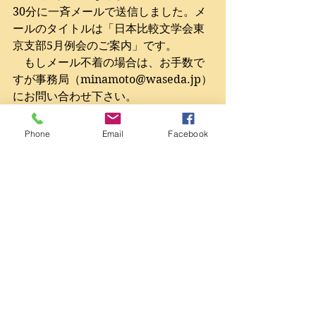
30分に一斉メールで送信しました。メ
ールのタイトルは「日本比較文学会東
京支部5月例会のご案内」です。 
　もしメール不着の場合は、お手数で
すが事務局（
minamoto@waseda.jp
）
にお問い合わせ下さい。 
・メールソフトによっては、一斉メー
Phone
Email
Facebook
ルが迷惑メールと誤判断されるケース
もあるようです。不着の場合、迷惑メ
ールに分類されていないか、念のため
あわせてご確認いただけると幸いで
す。 