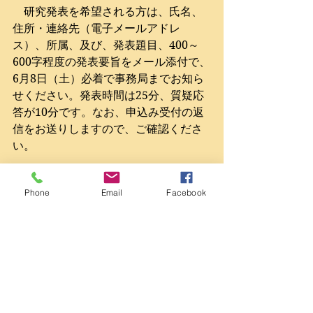
　研究発表を希望される方は、氏名、
住所・連絡先（電子メールアドレ
ス）、所属、及び、発表題目、400～
600字程度の発表要旨をメール添付で、
6月8日（土）必着で事務局までお知ら
せください。発表時間は25分、質疑応
答が10分です。なお、申込み受付の返
信をお送りしますので、ご確認くださ
い。
東京支部事務局
Phone
Email
Facebook
E-mail: ｓｈｉｉｎａ@chs.nihon-
u.ac.jp
（お手数ですが、メールアドレスは@
より前の部分を半角に直してご利用く
ださい）