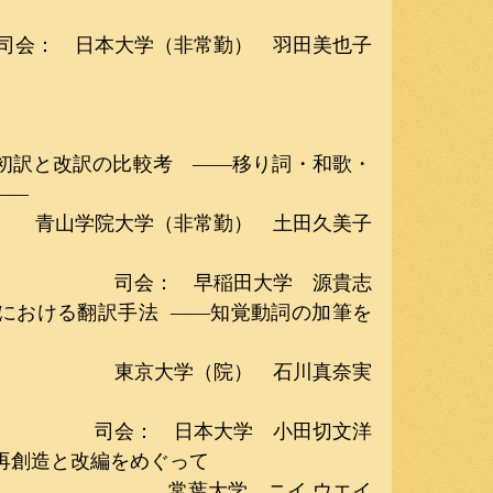
司会：　日本大学（非常勤）　羽田美也子
』初訳と改訳の比較考　――移り詞・和歌・
――
青山学院大学（非常勤）　土田久美子
司会：　早稲田大学　源貴志
』における翻訳手法  ――知覚動詞の加筆を
東京大学（院）　石川真奈実
司会：　日本大学　小田切文洋
う再創造と改編をめぐって
常葉大学　ニイ ウエイ