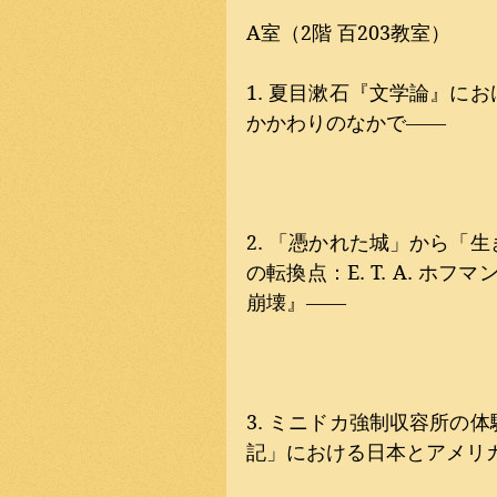
A室（2階 百203教室）
1. 夏目漱石『文学論』に
かかわりのなかで――
2. 「憑かれた城」から「
の転換点：E. T. A. ホフ
崩壊』――
3. ミニドカ強制収容所の
記」における日本とアメリ