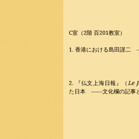
C室（2階 百201教室）
1. 香港における島田謹二
2. 『仏文上海日報』（
Le 
た日本　――文化欄の記事