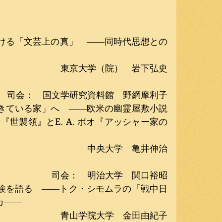
おける「文芸上の真」　――同時代思想との
東京大学（院）　岩下弘史
司会：　国文学研究資料館　野網摩利子
生きている家」へ　――欧米の幽霊屋敷小説
マン『世襲領』とE. A. ポオ『アッシャー家の
中央大学　亀井伸治
司会：　明治大学　関口裕昭
体験を語る　――トク・シモムラの「戦中日
カ――
青山学院大学　金田由紀子