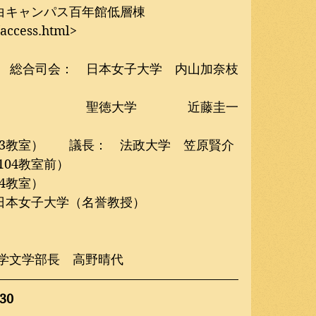
白キャンパス百年館低層棟　
/access.html>
総合司会：　日本女子大学　内山加奈枝
聖徳大学　　　　近藤圭一
103教室）　　議長：　法政大学　笠原賢介
104教室前）
04教室）
日本女子大学（名誉教授）
大学文学部長　高野晴代
30