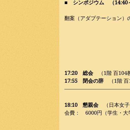
■　シンポジウム　（14:40～
翻案（アダプテーション）
17:20　総会
　（1階 百1
17:55　閉会の辞
　（1階 
18:10　懇親会　
（日本女子
会費：　6000円（学生・大