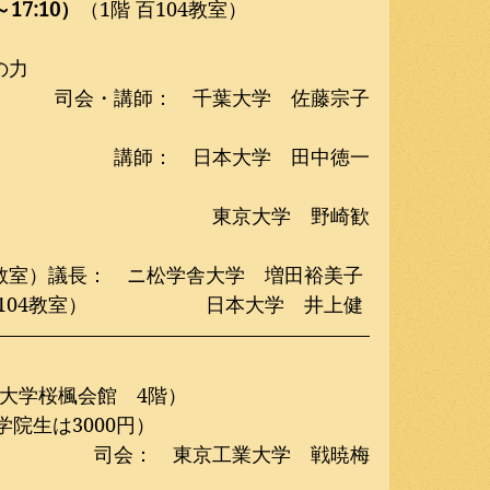
17:10）
（1階 百104教室）
の力
司会・講師：　千葉大学　佐藤宗子
講師：　日本大学　田中徳一
東京大学　野崎歓
04教室）議長：　ニ松学舎大学　増田裕美子
百104教室）　　　　　　日本大学　井上健
大学桜楓会館　4階）
学院生は3000円）
司会：　東京工業大学　戦暁梅