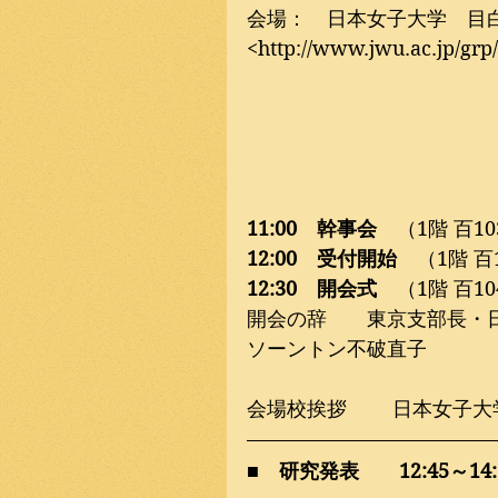
会場：　日本女子大学　目
<http://www.jwu.ac.jp/grp
11:00　幹事会
　（1階 百
12:00　受付開始
　（1階 百
12:30　開会式
　（1階 百1
開会の辞　　東京支部長・
ソーントン不破直子
会場校挨拶　　 日本女子
■　研究発表　　12:45～14: