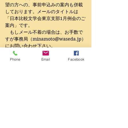
望の方への、事前申込みの案内も併載
しております。メールのタイトルは
「日本比較文学会東京支部1月例会のご
案内」です。 
　もしメール不着の場合は、お手数で
すが事務局（
minamoto@waseda.jp
）
にお問い合わせ下さい。 
・メールソフトによっては、一斉メー
Phone
Email
Facebook
ルが迷惑メールと誤判断されるケース
もあるようです。不着の場合、迷惑メ
ールに分類されていないか、念のため
あわせてご確認いただけると幸いで
す。 